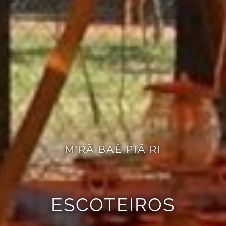
— M'RÃ BAÊ PIÃ RI —
ESCOTEIROS