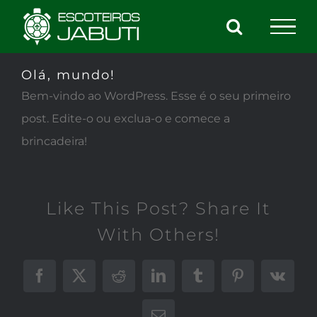
Ir
para
o
Olá, mundo!
conteúdo
Bem-vindo ao WordPress. Esse é o seu primeiro
post. Edite-o ou exclua-o e comece a
brincadeira!
Like This Post? Share It
With Others!
Facebook
X
Reddit
LinkedIn
Tumblr
Pinterest
Vk